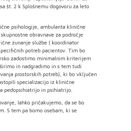
sa št. 2 k Splošnemu dogovoru za leto
nične psihologije, ambulanta klinične
m skupnostne obravnave za področje
lične zunanje službe ( koordinator
pecifičnih potreb pacientov. Tim bo
torsko zadostimo minimalnim kriterijem
 širimo in nadgradimo in s tem tudi
anja prostorskih potreb), ki bo vključen
opili specializacijo iz klinične
 pedopsihiatrijo in psihiatrijo.
lovanje, lahko pričakujemo, da se bo
lom. S tem pa bomo osebam, ki se