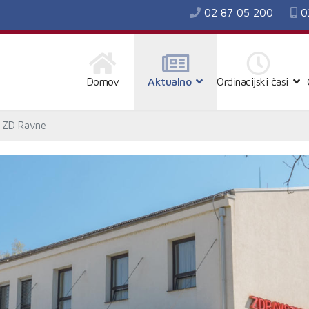
02 87 05 200
0
Domov
Aktualno
Ordinacijski časi
v ZD Ravne