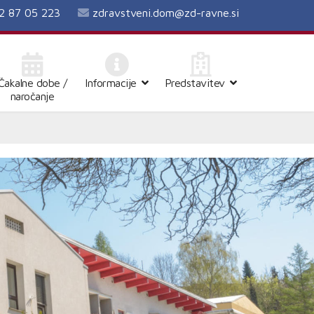
2 87 05 223
zdravstveni.dom@zd-ravne.si
Čakalne dobe /
Informacije
Predstavitev
naročanje