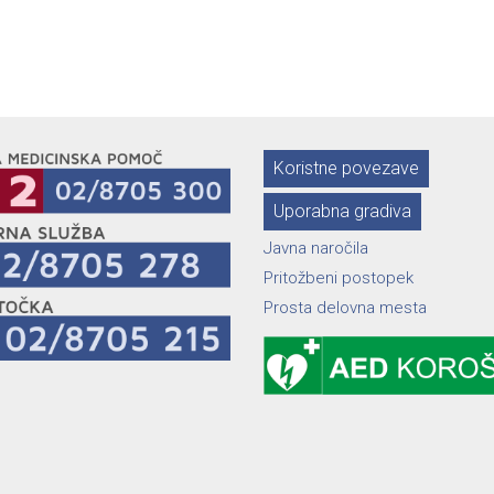
Koristne povezave
Uporabna gradiva
Javna naročila
Pritožbeni postopek
Prosta delovna mesta