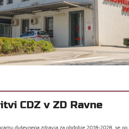
bitvi CDZ v ZD Ravne
gramu duševnega zdravja za obdobje 2018-2028, se po vs