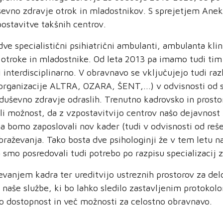
ševno zdravje otrok in mladostnikov. S sprejetjem Anek
ostavitve takšnih centrov.
ve specialistični psihiatrični ambulanti, ambulanta kli
 otroke in mladostnike. Od leta 2013 pa imamo tudi ti
interdisciplinarno. V obravnavo se vključujejo tudi raz
organizacije ALTRA, OZARA, ŠENT,...) v odvisnosti od s
a duševno zdravje odraslih. Trenutno kadrovsko in pros
ili možnost, da z vzpostavitvijo centrov našo dejavnost
omo zaposlovali nov kader (tudi v odvisnosti od rešev
aževanja. Tako bosta dve psihologinji že v tem letu nast
 smo posredovali tudi potrebo po razpisu specializacij za
evanjem kadra ter ureditvijo ustreznih prostorov za de
naše službe, ki bo lahko sledilo zastavljenim protoko
šo dostopnost in več možnosti za celostno obravnavo.