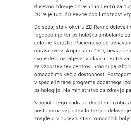
duševno zdravje odraslih in Centri za du
2019 je tudi ZD Ravne dobil možnost vzp
Do sedaj sta v okviru ZD Ravne delovali d
logopedinje ter psihološka ambulanta za
celotne Koroške. Pacienti so obravnavani 
obravnave v skupnosti iz CSD, nevladne 
svoje delo nadaljeval v okviru Centra z
za vzpostavitev centrov. Smo si pa izbor
omogočimo večjo dostopnost. Postopoma b
v specializirane programe dodatnega izobr
psihologije. Na ministrstvo za zdravje pa
S popolnitvijo kadra in dodatnim izobraž
postopoma vzpostavilo takšno delovanje 
znajdejo v duševni stiski omogočili bolj