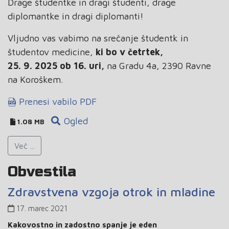
Drage študentke in dragi študenti, drage
diplomantke in dragi diplomanti!
Vljudno vas vabimo na srečanje študentk in
študentov medicine,
ki bo v četrtek,
25. 9. 2025 ob 16. uri,
na Gradu 4a, 2390 Ravne
na Koroškem.
Prenesi vabilo PDF
Ogled
1.08 MB
Več ...
Obvestila
Zdravstvena vzgoja otrok in mladine
17. marec 2021
Kakovostno in zadostno spanje je eden