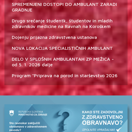
SPREMENJENI DOSTOPI DO AMBULANT ZARADI
GRADNJE
Drugo srečanje študentk, študentov in mladih
zdravnikov medicine na Ravnah na Koroškem
Dojenju prijazna zdravstvena ustanova
NOVA LOKACIJA SPECIALISTIČNIH AMBULANT
DELO V SPLOŠNIH AMBULANTAH ZP MEŽICA -
od 5. 1. 2026 dalje
Program "Priprava na porod in starševstvo 2026