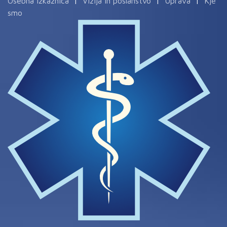
Osebna izkaznica
|
Vizija in poslanstvo
|
Uprava
|
Kje
smo