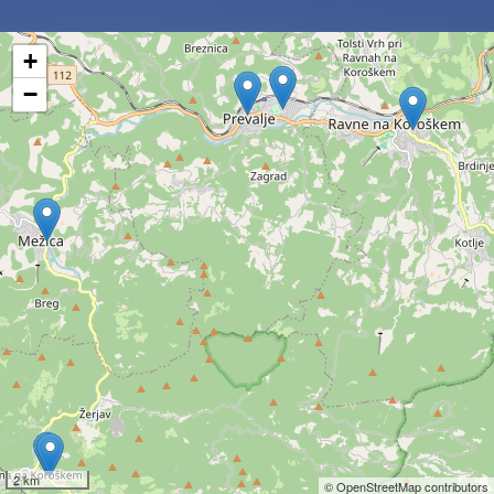
+
−
2 km
© OpenStreetMap contributors