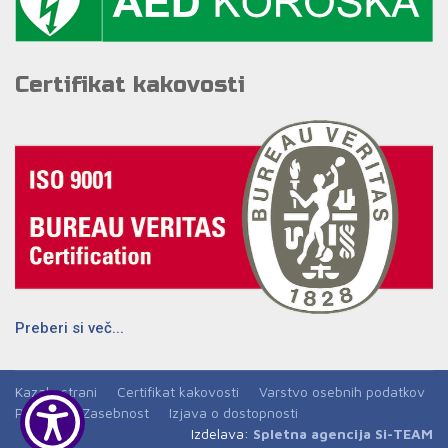
Certifikat kakovosti
Preberi si več...
Kazalo strani
Certifikat kakovosti
Varstvo osebnih podatkov
Piškotki
Zasebnost
Izjava o dostopnosti
Izdelava:
Spletna agencija Si-TEAM