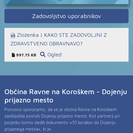
Zadovoljstvo uporabnikov
Zloženka | KAKO STE ZADOVOLJNI Z
ZDRAVSTVENO OBRAVNAVO?
Ogled
997.75 KB
Občina Ravne na Koroškem - Dojenju
prijazno mesto
Ponosno sporočamo, da se je občina Ravne na Koroškem
zaobljubila postati Dojenju prijazno mesto. Kot partnerji pri
projetku bomo sledili dokumentu »10 korakov do Dojenju
prijaznega mesta«, ki je...