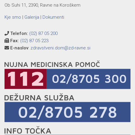
Ob Suhi 11, 2390, Ravne na Koroškem
Kje smo
|
Galerija
|
Dokumenti
Telefon:
(02) 87 05 200
Fax:
(02) 87 05 223
E-naslov
:
zdravstveni.dom@zd-ravne.si