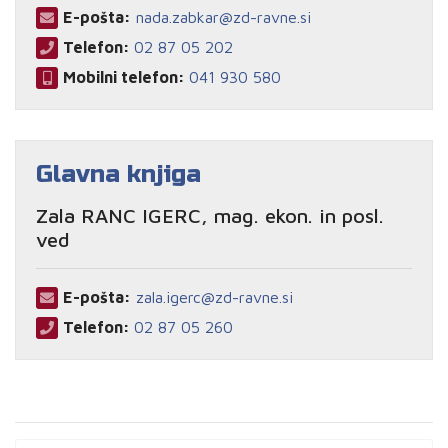
E-pošta:
nada.zabkar@zd-ravne.si
Telefon:
02 87 05 202
Mobilni telefon:
041 930 580
Glavna knjiga
Zala RANC IGERC, mag. ekon. in posl.
ved
E-pošta:
zala.igerc@zd-ravne.si
Telefon:
02 87 05 260