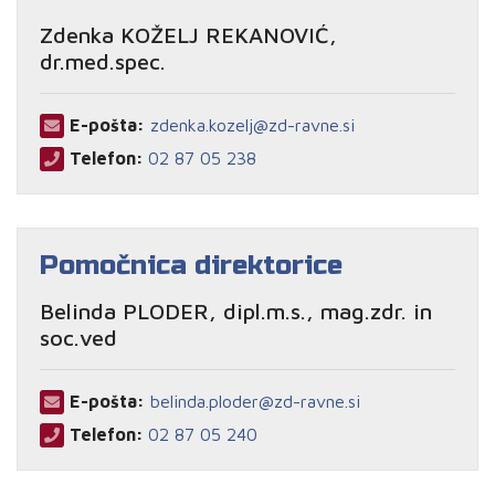
Zdenka KOŽELJ REKANOVIĆ,
dr.med.spec.
E-pošta:
zdenka.kozelj@zd-ravne.si
Telefon:
02 87 05 238
Pomočnica direktorice
Belinda PLODER, dipl.m.s., mag.zdr. in
soc.ved
E-pošta:
belinda.ploder@zd-ravne.si
Telefon:
02 87 05 240